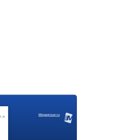
Megagroup.ru
e и