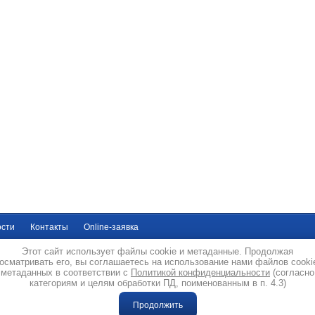
ости
Контакты
Online-заявка
Этот сайт использует файлы cookie и метаданные. Продолжая
05484 г.Москва
осматривать его, вы соглашаетесь на использование нами файлов cooki
л. 16-я Парковая., д.26, стр.2, оф.2215
метаданных в соответствии с
Политикой конфиденциальности
(согласно
категориям и целям обработки ПД, поименованным в п. 4.3)
Продолжить