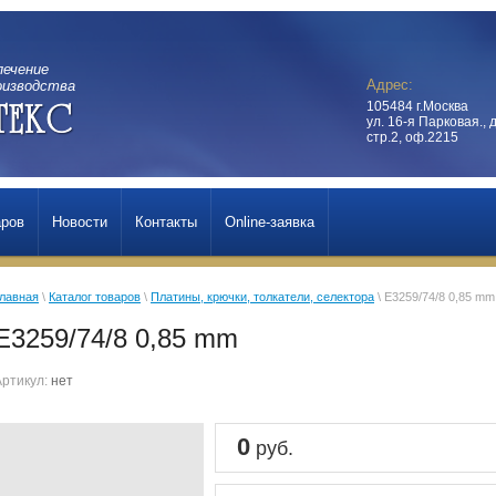
печение
Адрес:
оизводства
105484 г.Москва
ул. 16-я Парковая., д
стр.2, оф.2215
аров
Новости
Контакты
Online-заявка
лавная
 \ 
Каталог товаров
 \ 
Платины, крючки, толкатели, селектора
 \ E3259/74/8 0,85 mm
E3259/74/8 0,85 mm
Артикул:
нет
0
руб.