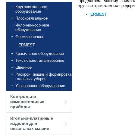
Предлагаем Вашему внимани
крупных трикотажных предпри
Кругловязальное
оборудование
ERMEST
Плосковязальное
Чулочно-носочное
оборудование
Формировочное
ERMEST
Красильное оборудование
Текстильно-галантерейное
Швейное
Раскрой, пошив и формировка
головных уборов
Упаковочное оборудование
Контрольно-
измерительные
приборы
Игольно-платинные
изделия для
вязальных машин