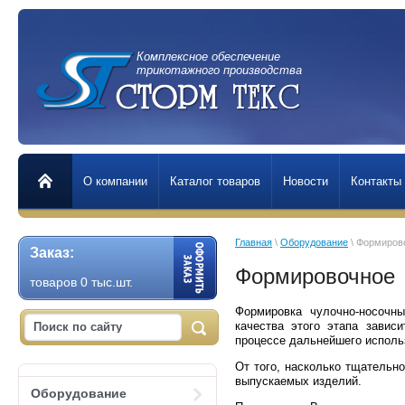
Комплексное обеспечение
трикотажного производства
О компании
Каталог товаров
Новости
Контакты
Главная
 \ 
Оборудование
 \ Формиров
Заказ:
Формировочное
товаров 0 тыс.шт.
Формировка чулочно-носочн
качества этого этапа завис
процессе дальнейшего исполь
От того, насколько тщательн
выпускаемых изделий.
Оборудование